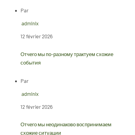
Par
admlnlx
12 février 2026
Отчего мы по-разному трактуем схожие
события
Par
admlnlx
12 février 2026
Отчего мы неодинаково воспринимаем
схожие ситуации